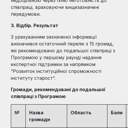
недоцільною через їхню неготовність до
співпраці, враховуючи вищезазначені
передумови.
3. Відбір. Результат
З урахуванням зазначеної інформації
визначився остаточний перелік з 15 громад,
які рекомендовано до подальшої співпраці з
Програмою у першому раунді надання
експертної підтримки за напрямком
“Розвиток інституційної спроможності
інституту старост”.
Громади
, рекомендовані до подальшої
співпраці з Про
грамою
№
Назва
Область
Бали
громади