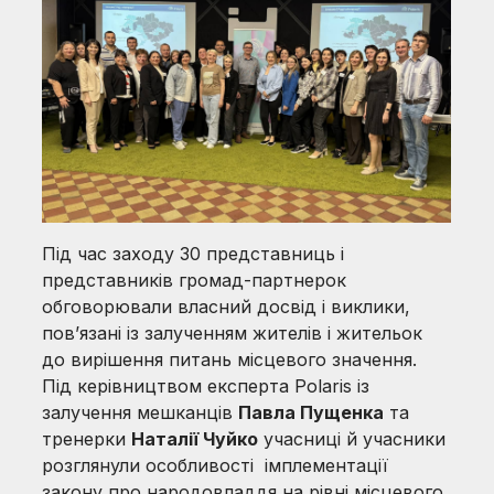
Під час заходу 30 представниць і
представників громад-партнерок
обговорювали власний досвід і виклики,
пов’язані із залученням жителів і жительок
до вирішення питань місцевого значення.
Під керівництвом експерта Polaris із
залучення мешканців
Павла Пущенка
та
тренерки
Наталії Чуйко
учасниці й учасники
розглянули особливості імплементації
закону про народовладдя на рівні місцевого