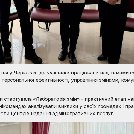
ітня у Черкасах, де учасники працювали над темами су
 персональної ефективності, управління змінами, кому
и стартувала «Лабораторія змін» - практичний етап н
інікомандах аналізували виклики у своїх громадах і 
оти центрів надання адміністративних послуг.