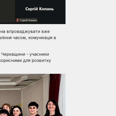
можна впроваджувати вже
вління часом, комунікація в
 Черкащини - учасники
 корисними для розвитку