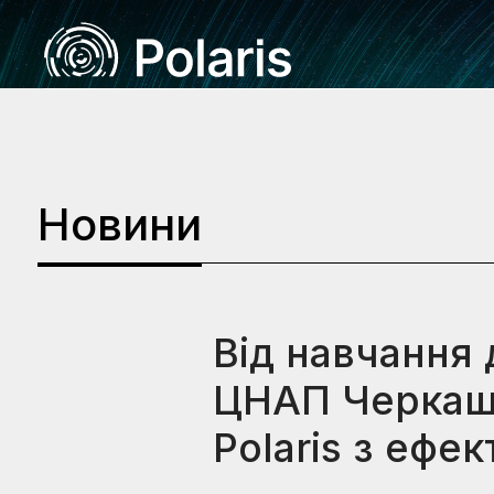
Новини
Від навчання 
ЦНАП Черкащ
Polaris з ефе