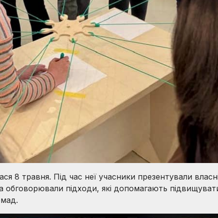
ася 8 травня. Під час неї учасники презентували влас
а обговорювали підходи, які допомагають підвищуват
омад.