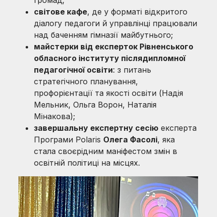
світове кафе
, де у форматі відкритого
діалогу педагоги й управлінці працювали
над баченням гімназії майбутнього;
майстерки від експерт
ок
Рівненського
обласного інституту післядипломної
педагогічної освіти
: з питань
стратегічного планування,
профорієнтації та якості освіти (Надія
Мельник, Ольга Ворон, Наталія
Мінакова);
завершальну експертну сесію
експерта
Програми Polaris
Олега Фасолі
, яка
стала своєрідним маніфестом змін в
освітній політиці на місцях.