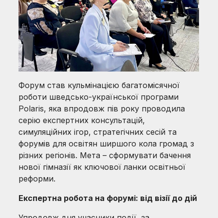
Форум став кульмінацією багатомісячної
роботи шведсько-української програми
Polaris, яка впродовж пів року проводила
серію експертних консультацій,
симуляційних ігор, стратегічних сесій та
форумів для освітян ширшого кола громад з
різних регіонів. Мета – сформувати бачення
нової гімназії як ключової ланки освітньої
реформи.
Експертна робота на форумі: від візії до дій
Упродовж дня учасники події, за