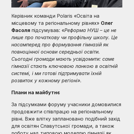
Керівник команди Polaris «Освіта на
місцевому та регіональному рівнях»
Олег
Фасол
я
підсумував: «
Реформа НУШ – це не
лише про початкову чи профільну школу. Це
насамперед про формування гімназій як
повноцінної основи середньої освіти.
Сьогодні громади мають усвідомити: саме
гімназії стають ключовою ланкою в освітній
системі, і ми готові підтримувати їхній
розвиток у кожному регіоні».
Плани на майбутнє
За підсумками форуму учасники домовилися
продовжити співпрацю на регіональному
рівні. Вже влітку заплановано подібний захід
для освітян Славутської громади, а також
роботу над типовою моделлю гімназії як