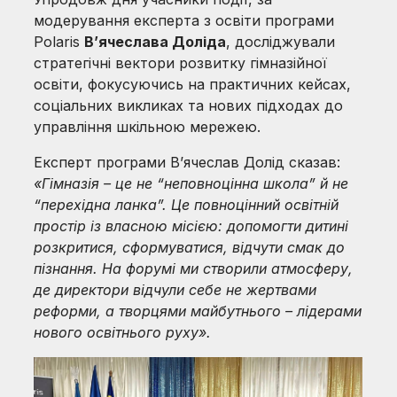
модерування експерта з освіти програми
Polaris
Вʼячеслава Доліда
, досліджували
стратегічні вектори розвитку гімназійної
освіти, фокусуючись на практичних кейсах,
соціальних викликах та нових підходах до
управління шкільною мережею.
Експерт програми Вʼячеслав Долід сказав:
«Гімназія – це не “неповноцінна школа” й не
“перехідна ланка”. Це повноцінний освітній
простір із власною місією: допомогти дитині
розкритися, сформуватися, відчути смак до
пізнання. На форумі ми створили атмосферу,
де директори відчули себе не жертвами
реформи, а творцями майбутнього – лідерами
нового освітнього руху».