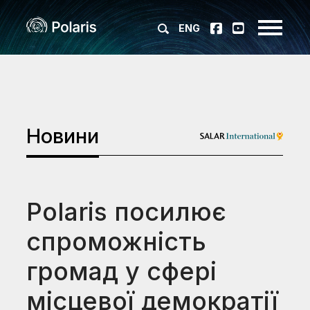
ENG
Новини
Polaris посилює
спроможність
громад у сфері
місцевої демократії